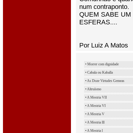
num contraponto.
QUEM SABE UM 
ESFERAS....
Por Luiz A Matos
• Morrer com dignidade
• Cabala ou Kaballa
• As Doze Virtudes Gemeas
• Altruísmo
• A Mestria VII
• A Mestria VI
• A Mestria V
• A Mestria lll
• A Mestria l