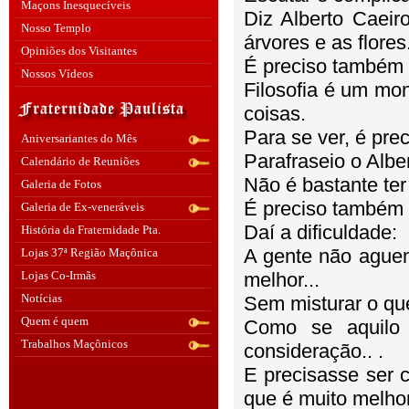
Maçons Inesquecíveis
Diz Alberto Caeir
Nosso Templo
árvores e as flores
Opiniões dos Visitantes
É preciso também n
Nossos Vídeos
Filosofia é um mo
coisas.
Para se ver, é pre
Aniversariantes do Mês
Parafraseio o Albe
Calendário de Reuniões
Não é bastante ter
Galeria de Fotos
É preciso também q
Galeria de Ex-veneráveis
Daí a dificuldade:
História da Fraternidade Pta.
A gente não aguen
Lojas 37ª Região Maçônica
Lojas Co-Irmãs
melhor...
Notícias
Sem misturar o que
Quem é quem
Como se aquilo 
Trabalhos Maçônicos
consideração.. .
E precisasse ser 
que é muito melhor