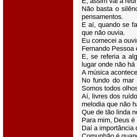
E, assim vai a reu
Não basta o silênc
pensamentos.
E aí, quando se fa
que não ouvia.
Eu comecei a ouvir
Fernando Pessoa c
E, se referia a al
lugar onde não há 
A música acontece
No fundo do mar 
Somos todos olhos
Aí, livres dos ruíd
melodia que não ha
Que de tão linda n
Para mim, Deus é i
Daí a importância 
Comunhão é quando