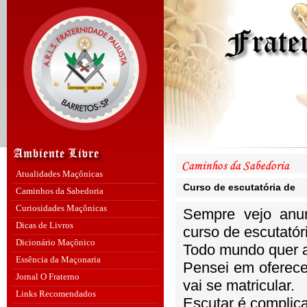
Atualidades Maçônicas
Curso de escutatória de
Caminhos da Sabedoria
Curiosidades Maçônicas
Sempre vejo anun
Dicas de Livros
curso de escutatór
Dicionário Maçônico
Todo mundo quer ap
Essência da Maçonaria
Pensei em oferece
Jornal O Fraterno
vai se matricular.
Links Recomendados
Escutar é complica