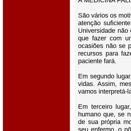
A MEDICINA PALI
São vários os moti
atenção suficient
Universidade não
que fazer com um
ocasiões não se 
recursos para faz
paciente fará.
Em segundo lugar,
vidas. Assim, me
vamos interpretá-l
Em terceiro lug
humano que, se nã
de sua própria mo
seu enfermo, o põ