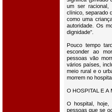
um ser racional
clínico, separado
como uma criança
autoridade. Os m
dignidade”.
Pouco tempo tardo
esconder ao mor
pessoas vão morr
vários países, in
meio rural e o ur
morrem no hospital
O HOSPITAL E 
O hospital, hoje
pessoas que se oc