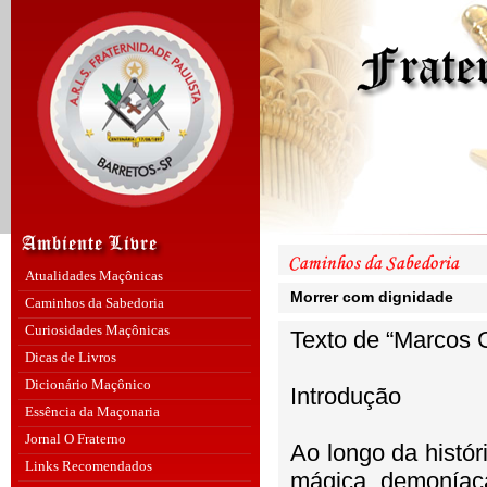
Atualidades Maçônicas
Morrer com dignidade
Caminhos da Sabedoria
Curiosidades Maçônicas
Texto de “Marcos
Dicas de Livros
Dicionário Maçônico
Introdução
Essência da Maçonaria
Jornal O Fraterno
Ao longo da histó
Links Recomendados
mágica, demoníaca