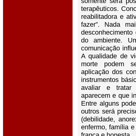
somente será pos
terapêuticos. Con
reabilitadora e a
fazer”. Nada ma
desconhecimento e
do ambiente. Um
comunicação influ
A qualidade de v
morte podem se
aplicação dos con
instrumentos bási
avaliar e trata
aparecem e que in
Entre alguns poder
outros será prec
(debilidade, anor
enfermo, família 
franca e honesta.