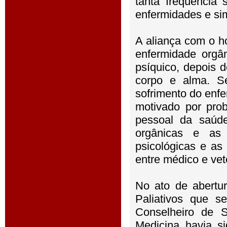
tanta freqüência
enfermidades e si
A aliança com o h
enfermidade orgân
psíquico, depois 
corpo e alma. S
sofrimento do enfe
motivado por prob
pessoal da saúd
orgânicas e as 
psicológicas e as
entre médico e vete
No ato de abertu
Paliativos que 
Conselheiro de 
Medicina havia s