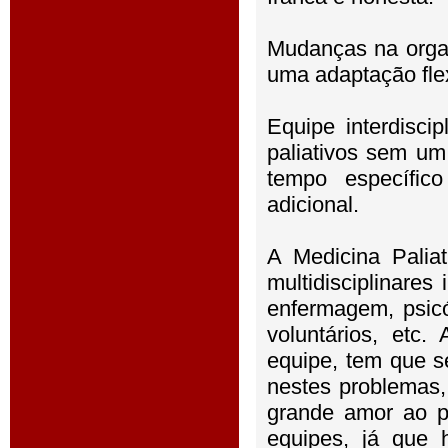
Mudanças na organ
uma adaptação flex
Equipe interdiscip
paliativos sem um
tempo específic
adicional.
A Medicina Palia
multidisciplinares
enfermagem, psicól
voluntários, etc
equipe, tem que s
nestes problemas,
grande amor ao p
equipes, já que