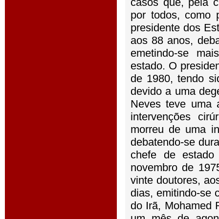
casos que, pela c
por todos, como 
presidente dos E
aos 88 anos, deba
emetindo-se mais
estado. O presiden
de 1980, tendo s
devido a uma dege
Neves teve uma ag
intervenções cir
morreu de uma i
debatendo-se dura
chefe de estado
novembro de 1975
vinte doutores, ao
dias, emitindo-se 
do Irã, Mohamed R
um mês de agoni