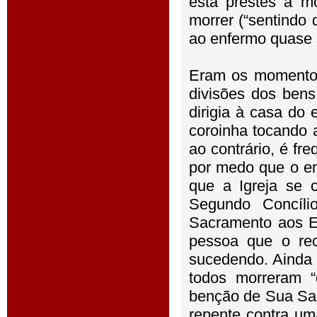
está prestes a mo
morrer (“sentindo q
ao enfermo quase 
Eram os momentos
divisões dos bens
dirigia à casa do
coroinha tocando 
ao contrário, é fr
por medo que o en
que a Igreja se 
Segundo Concíl
Sacramento aos E
pessoa que o rec
sucedendo. Ainda 
todos morreram 
benção de Sua San
repente contra uma