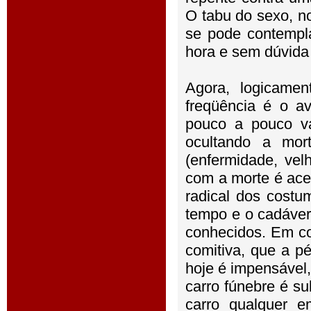
O tabu do sexo, n
se pode contempla
hora e sem dúvida 
Agora, logicame
freqüência é o a
pouco a pouco va
ocultando a mor
(enfermidade, vel
com a morte é ace
radical dos costu
tempo e o cadáver
conhecidos. Em co
comitiva, que a p
hoje é impensável
carro fúnebre é s
carro qualquer e