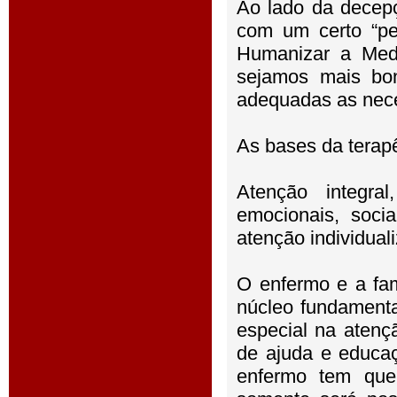
Ao lado da decep
com um certo “pe
Humanizar a Medi
sejamos mais bo
adequadas as nec
As bases da terapê
Atenção integra
emocionais, soci
atenção individual
O enfermo e a fam
núcleo fundamenta
especial na atençã
de ajuda e educa
enfermo tem que 