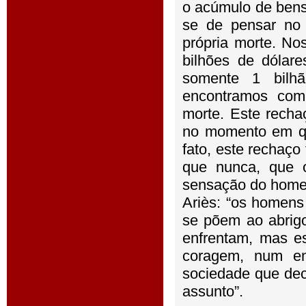
o acúmulo de bens
se de pensar no 
própria morte. No
bilhões de dólar
somente 1 bilh
encontramos com
morte. Este recha
no momento em qu
fato, este rechaço
que nunca, que o
sensação do homem 
Ariès: “os homens
se põem ao abrig
enfrentam, mas e
coragem, num en
sociedade que dec
assunto”.