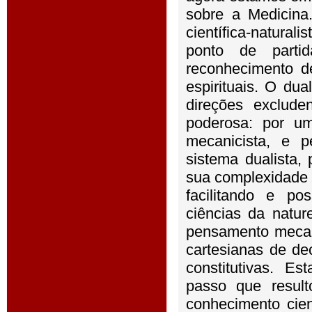
sobre a Medicina
científica-natur
ponto de parti
reconhecimento d
espirituais. O du
direções exclude
poderosa: por um 
mecanicista, e pe
sistema dualista,
sua complexidade 
facilitando e po
ciências da natu
pensamento mecan
cartesianas de d
constitutivas. E
passo que resul
conhecimento cie