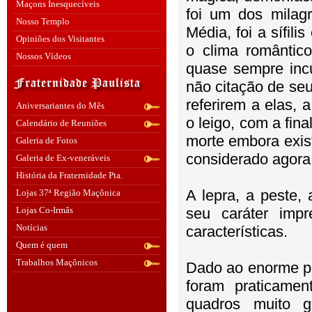
Maçons Inesquecíveis
foi um dos milag
Nosso Templo
Média, foi a sífil
Opiniões dos Visitantes
o clima romântico
Nossos Vídeos
quase sempre incu
não citação de se
referirem a elas,
Aniversariantes do Mês
o leigo, com a fin
Calendário de Reuniões
morte embora exis
Galeria de Fotos
considerado agora
Galeria de Ex-veneráveis
História da Fraternidade Pta.
A lepra, a peste, 
Lojas 37ª Região Maçônica
Lojas Co-Irmãs
seu caráter imp
Notícias
características.
Quem é quem
Trabalhos Maçônicos
Dado ao enorme pr
foram praticamen
quadros muito g