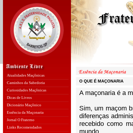
Atualidades Maçônicas
O QUE É MAÇONARIA
Caminhos da Sabedoria
Curiosidades Maçônicas
A maçonaria é a 
Dicas de Livros
Dicionário Maçônico
Sim, um maçom br
Essência da Maçonaria
diferenças admini
Jornal O Fraterno
recebido como ma
Links Recomendados
mundo.