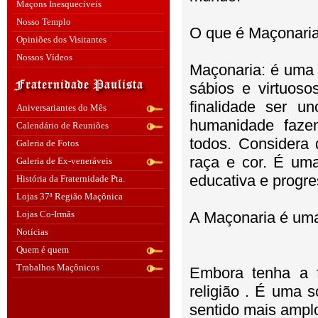
Maçons Inesquecíveis
Nosso Templo
O que é Maçonari
Opiniões dos Visitantes
Nossos Vídeos
Maçonaria: é uma 
sábios e virtuoso
finalidade ser u
Aniversariantes do Mês
humanidade faze
Calendário de Reuniões
todos. Considera
Galeria de Fotos
raça e cor. É uma 
Galeria de Ex-veneráveis
educativa e progre
História da Fraternidade Pta.
Lojas 37ª Região Maçônica
Lojas Co-Irmãs
A Maçonaria é uma
Notícias
Quem é quem
Trabalhos Maçônicos
Embora tenha a 
religião . É uma 
sentido mais ampl