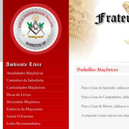
Atualidades Maçônicas
Caminhos da Sabedoria
Curiosidades Maçônicas
Para o Grau de Aprendiz, utiliza-s
Dicas de Livros
Para o Grau de Companheiro, utili
Dicionário Maçônico
Para o Grau de Mestre, utiliza-se 
Essência da Maçonaria
A resposta é como está no seu ritua
Jornal O Fraterno
Links Recomendados