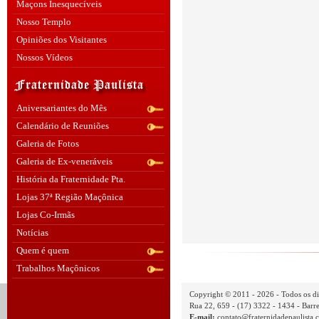
Maçons Inesquecíveis
Nosso Templo
Opiniões dos Visitantes
Nossos Vídeos
Aniversariantes do Mês
Calendário de Reuniões
Galeria de Fotos
Galeria de Ex-veneráveis
História da Fraternidade Pta.
Lojas 37ª Região Maçônica
Lojas Co-Irmãs
Notícias
Quem é quem
Trabalhos Maçônicos
Copyright © 2011 - 2026 - Todos os di
Rua 22, 659 - (17) 3322 - 1434 - Barre
E-mail:
contato@fraternidadepaulista.