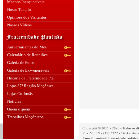
Maçons Inesquecíveis
Nosso Templo
Opiniões dos Visitantes
Nossos Vídeos
Aniversariantes do Mês
Calendário de Reuniões
Galeria de Fotos
Galeria de Ex-veneráveis
História da Fraternidade Pta.
Lojas 37ª Região Maçônica
Lojas Co-Irmãs
Notícias
Quem é quem
Trabalhos Maçônicos
Copyright © 2011 - 2026 - Todos os di
Rua 22, 659 - (17) 3322 - 1434 - Barre
E-mail:
contato@fraternidadepaulista.