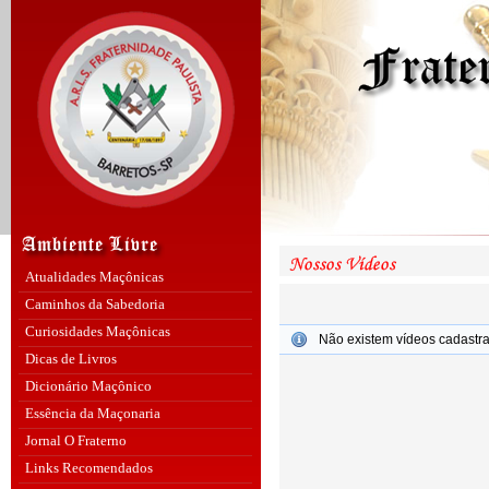
Atualidades Maçônicas
Caminhos da Sabedoria
Curiosidades Maçônicas
Não existem vídeos cadastr
Dicas de Livros
Dicionário Maçônico
Essência da Maçonaria
Jornal O Fraterno
Links Recomendados